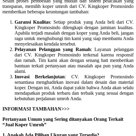
Selain proses pembelian yang mudah dan sistem pelacakan yang
transparan, memilih koper umroh dari CV. Kingkoper Promosindo
memberikan beberapa keuntungan tambahan:
Garansi Kualitas
: Setiap produk yang Anda beli dari CV.
Kingkoper Promosindo dilengkapi dengan jaminan kualitas.
Apabila terjadi masalah dengan koper yang Anda beli, jangan
ragu untuk menghubungi tim kami yang siap membantu Anda
menyelesaikan kendala tersebut.
Pelayanan Pelanggan yang Ramah
: Layanan pelanggan
dari CV. Kingkoper Promosindo terkenal karena responsif
dan ramah. Tim kami akan dengan senang hati memberikan
bantuan terkait pertanyaan atau masalah apa pun yang Anda
alami.
Inovasi Berkelanjutan
: CV. Kingkoper Promosindo
senantiasa menghadirkan inovasi dalam desain dan material
koper. Dengan ini, Anda dapat yakin bahwa Anda akan selalu
mendapatkan produk terbaru dan terbaik yang sesuai dengan
kebutuhan perjalanan umroh Anda.
INFORMASI TAMBAHAN>>>
Pertanyaan Umum yang Sering ditanyakan Orang Terkait
“Jual Koper Umroh”
1. Apakah Ada Pilihan Ukuran yang Tersedia?