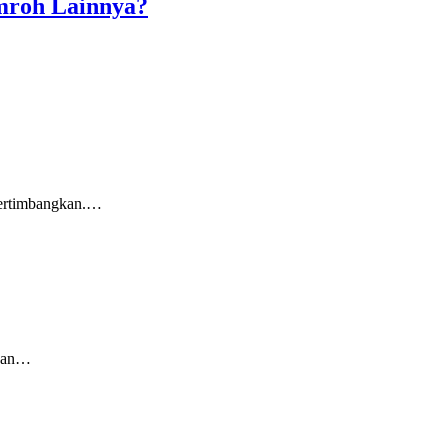
mroh Lainnya?
pertimbangkan.…
akan…