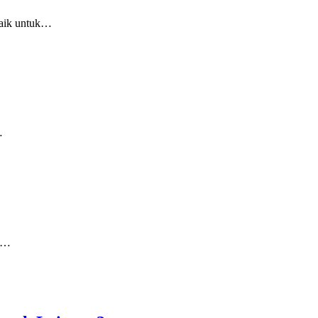
baik untuk…
…
ra…