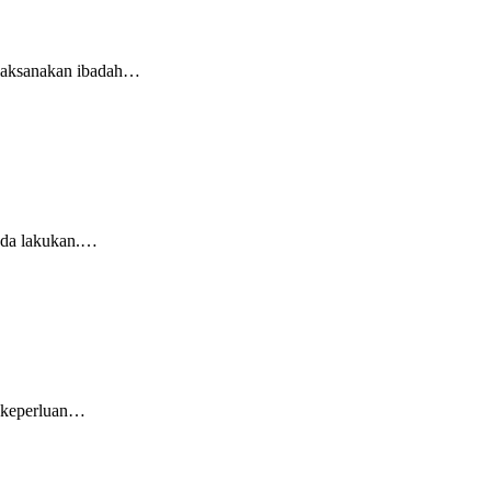
elaksanakan ibadah…
nda lakukan.…
u keperluan…