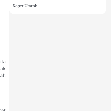
Koper Umroh
ita
jak
dah
pat