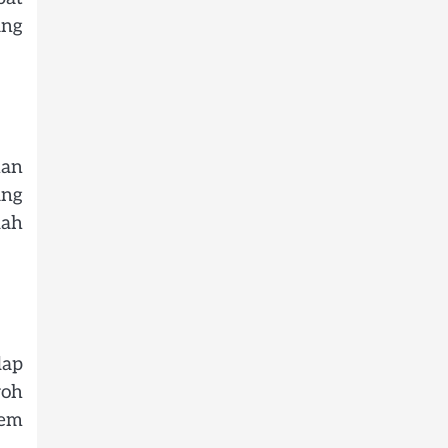
ang
nan
ang
dah
dap
roh
tem