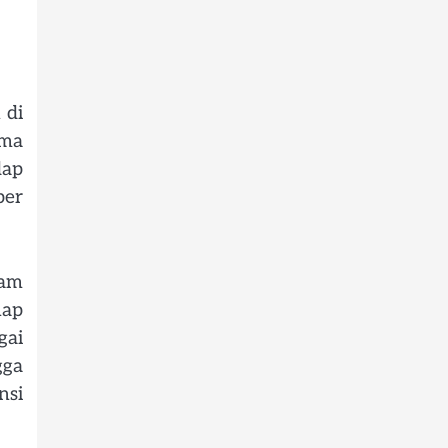
 di
ama
dap
per
lam
hap
gai
gga
nsi