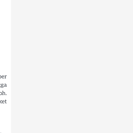
per
gga
oh.
ket