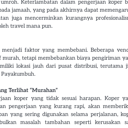
 umroh. Keterlambatan dalam pengerjaan koper b
pada jamaah, yang pada akhirnya dapat memengar
atan juga mencerminkan kurangnya profesionali
oleh travel mana pun.
ga menjadi faktor yang membebani. Beberapa ven
f murah, tetapi membebankan biaya pengiriman y
iliki lokasi jauh dari pusat distribusi, terutama j
ti Payakumbuh.
ang Terlihat “Murahan”
jaan koper yang tidak sesuai harapan. Koper y
dan pengerjaan yang kurang rapi, akan memberi
apan yang sering digunakan selama perjalanan, ko
bulkan masalah tambahan seperti kerusakan s