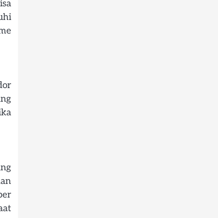
isa
uhi
sme
dor
ang
ika
ang
kan
per
aat