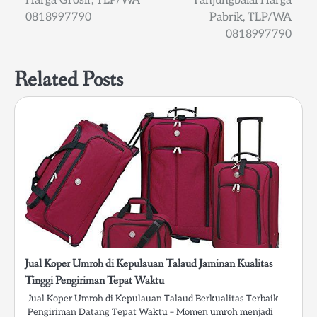
Harga Grosir, TLP/WA
Tanjungbalai Harga
navigation
0818997790
Pabrik, TLP/WA
0818997790
Related Posts
Jual Koper Umroh di Kepulauan Talaud Jaminan Kualitas
Tinggi Pengiriman Tepat Waktu
Jual Koper Umroh di Kepulauan Talaud Berkualitas Terbaik
Pengiriman Datang Tepat Waktu – Momen umroh menjadi