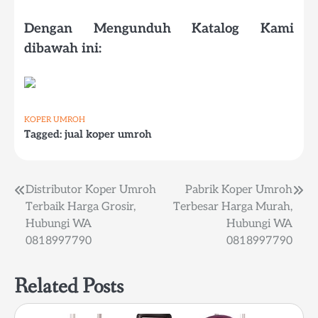
Dengan Mengunduh Katalog Kami
dibawah ini:
KOPER UMROH
Tagged:
jual koper umroh
Post
Distributor Koper Umroh
Pabrik Koper Umroh
Terbaik Harga Grosir,
Terbesar Harga Murah,
navigation
Hubungi WA
Hubungi WA
0818997790
0818997790
Related Posts