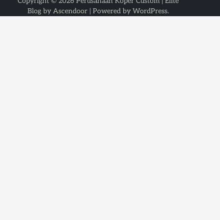
Copyright © 2026
Perusahaan Koper Custom
| Elite
Blog by
Ascendoor
| Powered by
WordPress
.