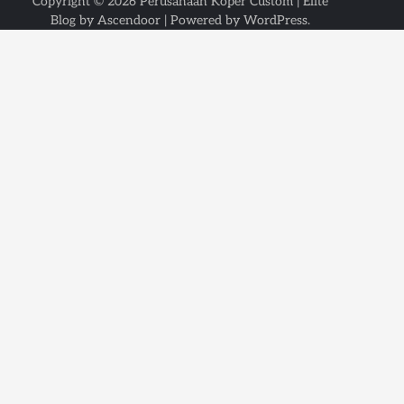
Copyright © 2026
Perusahaan Koper Custom
| Elite
Blog by
Ascendoor
| Powered by
WordPress
.