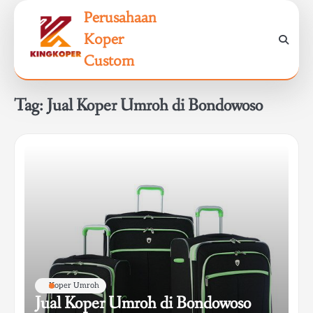
Skip
Perusahaan
to
Koper
content
Custom
Tag:
Jual Koper Umroh di Bondowoso
Koper Umroh
Jual Koper Umroh di Bondowoso