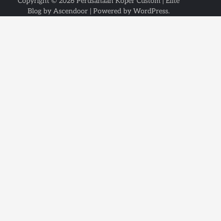
Copyright © 2026
Perusahaan Koper Custom
| Elite
Blog by
Ascendoor
| Powered by
WordPress
.